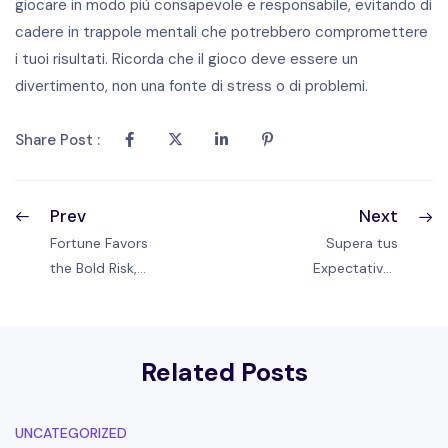
giocare in modo più consapevole e responsabile, evitando di
cadere in trappole mentali che potrebbero compromettere
i tuoi risultati. Ricorda che il gioco deve essere un
divertimento, non una fonte di stress o di problemi.
Share Post :
Prev
Next
Fortune Favors
Supera tus
the Bold Risk,
Expectativas
Reward, and the
Plinko, la Caída
Thrill of chicken
Controlada que
road game
Podría Multiplicar
Related Posts
download –
tu Apuesta hasta
Know When to
por 1000
St
UNCATEGORIZED