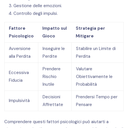
Gestione delle emozioni.
Controllo degli impulsi.
Fattore
Impatto sul
Strategia per
Psicologico
Gioco
Mitigare
Avversione
Inseguire le
Stabilire un Limite di
alla Perdita
Perdite
Perdita
Prendere
Valutare
Eccessiva
Rischio
Obiettivamente le
Fiducia
Inutile
Probabilità
Decisioni
Prendersi Tempo per
Impulsività
Affrettate
Pensare
Comprendere questi fattori psicologici può aiutarti a