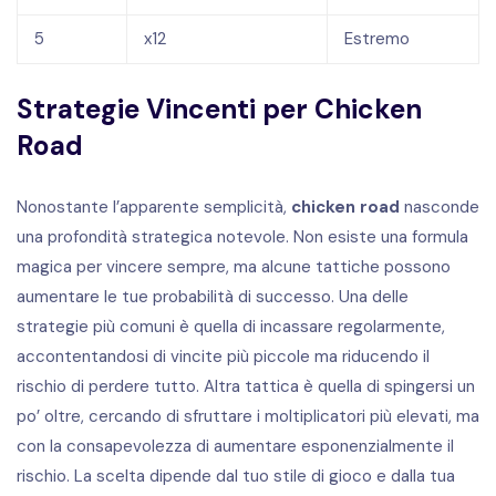
5
x12
Estremo
Strategie Vincenti per Chicken
Road
Nonostante l’apparente semplicità,
chicken road
nasconde
una profondità strategica notevole. Non esiste una formula
magica per vincere sempre, ma alcune tattiche possono
aumentare le tue probabilità di successo. Una delle
strategie più comuni è quella di incassare regolarmente,
accontentandosi di vincite più piccole ma riducendo il
rischio di perdere tutto. Altra tattica è quella di spingersi un
po’ oltre, cercando di sfruttare i moltiplicatori più elevati, ma
con la consapevolezza di aumentare esponenzialmente il
rischio. La scelta dipende dal tuo stile di gioco e dalla tua