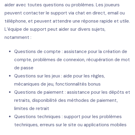
aider avec toutes questions ou problèmes. Les joueurs
peuvent contacter le support via chat en direct, email ou
téléphone, et peuvent attendre une réponse rapide et utile.
L’équipe de support peut aider sur divers sujets,
notamment :
Questions de compte : assistance pour la création de
compte, problèmes de connexion, récupération de mot
de passe
Questions sur les jeux : aide pour les règles,
mécaniques de jeu, fonctionnalités bonus
Questions de paiement : assistance pour les dépôts et
retraits, disponibilité des méthodes de paiement,
limites de retrait
Questions techniques : support pour les problèmes
techniques, erreurs sur le site ou applications mobiles