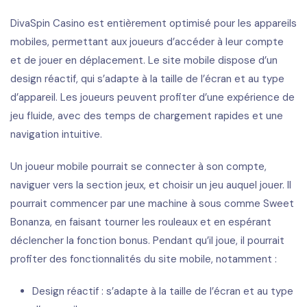
DivaSpin Casino est entièrement optimisé pour les appareils
mobiles, permettant aux joueurs d’accéder à leur compte
et de jouer en déplacement. Le site mobile dispose d’un
design réactif, qui s’adapte à la taille de l’écran et au type
d’appareil. Les joueurs peuvent profiter d’une expérience de
jeu fluide, avec des temps de chargement rapides et une
navigation intuitive.
Un joueur mobile pourrait se connecter à son compte,
naviguer vers la section jeux, et choisir un jeu auquel jouer. Il
pourrait commencer par une machine à sous comme Sweet
Bonanza, en faisant tourner les rouleaux et en espérant
déclencher la fonction bonus. Pendant qu’il joue, il pourrait
profiter des fonctionnalités du site mobile, notamment :
Design réactif : s’adapte à la taille de l’écran et au type