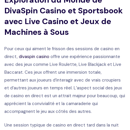
Exploration du Monde de
DivaSpin Casino et Sportsbook
avec Live Casino et Jeux de
Machines à Sous
Pour ceux qui aiment le frisson des sessions de casino en
direct,
divaspin casino
offre une expérience passionnante
avec des jeux comme Live Roulette, Live Blackjack et Live
Baccarat. Ces jeux offrent une immersion totale,
permettant aux joueurs d’interagir avec de vrais croupiers
et d’autres joueurs en temps réel. L’aspect social des jeux
de casino en direct est un attrait majeur pour beaucoup, qui
apprécient la convivialité et la camaraderie qui
accompagnent le jeu aux côtés des autres.
Une session typique de casino en direct tard dans la nuit