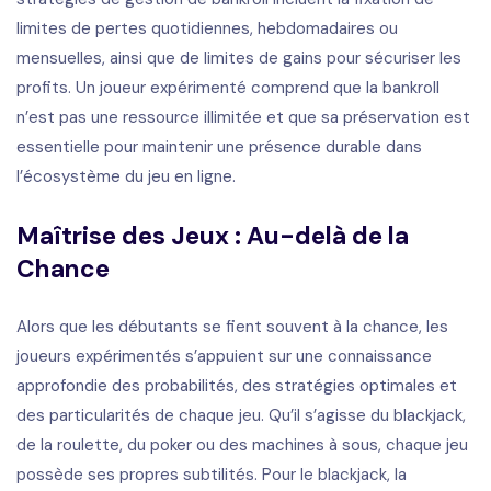
limites de pertes quotidiennes, hebdomadaires ou
mensuelles, ainsi que de limites de gains pour sécuriser les
profits. Un joueur expérimenté comprend que la bankroll
n’est pas une ressource illimitée et que sa préservation est
essentielle pour maintenir une présence durable dans
l’écosystème du jeu en ligne.
Maîtrise des Jeux : Au-delà de la
Chance
Alors que les débutants se fient souvent à la chance, les
joueurs expérimentés s’appuient sur une connaissance
approfondie des probabilités, des stratégies optimales et
des particularités de chaque jeu. Qu’il s’agisse du blackjack,
de la roulette, du poker ou des machines à sous, chaque jeu
possède ses propres subtilités. Pour le blackjack, la