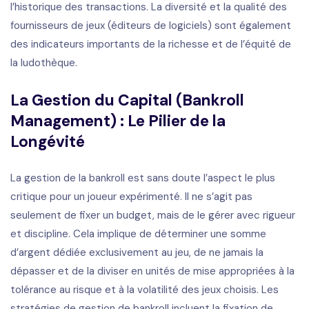
l’historique des transactions. La diversité et la qualité des
fournisseurs de jeux (éditeurs de logiciels) sont également
des indicateurs importants de la richesse et de l’équité de
la ludothèque.
La Gestion du Capital (Bankroll
Management) : Le Pilier de la
Longévité
La gestion de la bankroll est sans doute l’aspect le plus
critique pour un joueur expérimenté. Il ne s’agit pas
seulement de fixer un budget, mais de le gérer avec rigueur
et discipline. Cela implique de déterminer une somme
d’argent dédiée exclusivement au jeu, de ne jamais la
dépasser et de la diviser en unités de mise appropriées à la
tolérance au risque et à la volatilité des jeux choisis. Les
stratégies de gestion de bankroll incluent la fixation de