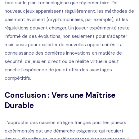
tant sur le plan technologique que réglementaire. De
nouveaux jeux apparaissent régulièrement, les méthodes de
paiement évoluent (cryptomonnaies, par exemple), et les
régulations peuvent changer. Un joueur expérimenté reste
informé de ces évolutions, non seulement pour s’adapter
mais aussi pour exploiter de nouvelles opportunités. La
connaissance des dernières innovations en matière de
sécurité, de jeux en direct ou de réalité virtuelle peut
enrichir l’expérience de jeu et offrir des avantages
compétitifs.
Conclusion : Vers une Maîtrise
Durable
L’approche des casinos en ligne français pour les joueurs
expérimentés est une démarche exigeante qui requiert