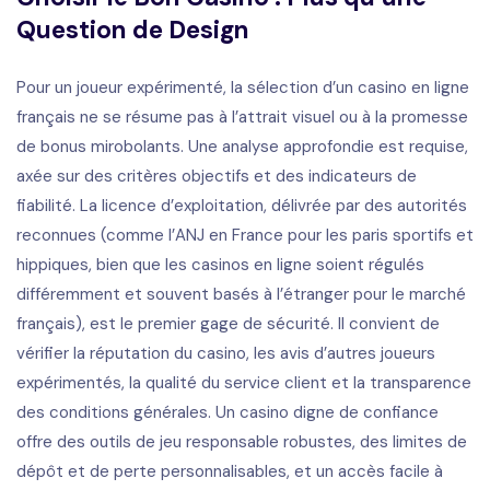
Question de Design
Pour un joueur expérimenté, la sélection d’un casino en ligne
français ne se résume pas à l’attrait visuel ou à la promesse
de bonus mirobolants. Une analyse approfondie est requise,
axée sur des critères objectifs et des indicateurs de
fiabilité. La licence d’exploitation, délivrée par des autorités
reconnues (comme l’ANJ en France pour les paris sportifs et
hippiques, bien que les casinos en ligne soient régulés
différemment et souvent basés à l’étranger pour le marché
français), est le premier gage de sécurité. Il convient de
vérifier la réputation du casino, les avis d’autres joueurs
expérimentés, la qualité du service client et la transparence
des conditions générales. Un casino digne de confiance
offre des outils de jeu responsable robustes, des limites de
dépôt et de perte personnalisables, et un accès facile à