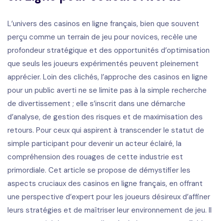
L’univers des casinos en ligne français, bien que souvent
perçu comme un terrain de jeu pour novices, recèle une
profondeur stratégique et des opportunités d’optimisation
que seuls les joueurs expérimentés peuvent pleinement
apprécier. Loin des clichés, l’approche des casinos en ligne
pour un public averti ne se limite pas à la simple recherche
de divertissement ; elle s’inscrit dans une démarche
d’analyse, de gestion des risques et de maximisation des
retours. Pour ceux qui aspirent à transcender le statut de
simple participant pour devenir un acteur éclairé, la
compréhension des rouages de cette industrie est
primordiale. Cet article se propose de démystifier les
aspects cruciaux des casinos en ligne français, en offrant
une perspective d’expert pour les joueurs désireux d’affiner
leurs stratégies et de maîtriser leur environnement de jeu. Il