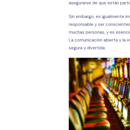
asegurarse de que están parti
Sin embargo, es igualmente im
responsable y ser conscientes 
muchas personas, y es esencia
La comunicación abierta y la e
segura y divertida.