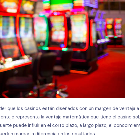
r que los casinos están diseñados con un margen de ventaja a 
ntaje representa la ventaja matemática que tiene el casino sob
suerte puede influir en el corto plazo, a largo plazo, el conocimie
eden marcar la diferencia en los resultados.