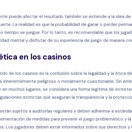
nte puede afectar el resultado también se extiende a la idea de
uerte. La realidad es que la probabilidad de ganar o perder per
 tiempo se juegue. Por lo tanto, es recomendable que los jug
ridad mental y disfrutar de su experiencia de juego de manera co
 ética en los casinos
o de los casinos es la confusión sobre la legalidad y la ética d
es inherentemente peligroso o moralmente cuestionable. Sin embar
n, y en muchos lugares, se considera una forma legítima de entret
gulaciones estrictas que aseguran la transparencia y la protecció
stán sujetos a auditorías regulares y deben adherirse a estándar
implementación de medidas para prevenir el juego problemático y 
es. Los jugadores deben estar informados sobre sus derechos y 