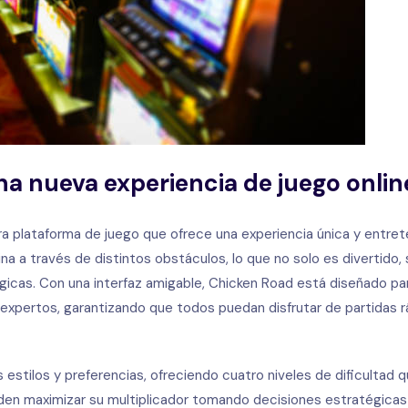
a nueva experiencia de juego onlin
 plataforma de juego que ofrece una experiencia única y entrete
lina a través de distintos obstáculos, lo que no solo es divertido
égicas. Con una interfaz amigable, Chicken Road está diseñado pa
xpertos, garantizando que todos puedan disfrutar de partidas r
s estilos y preferencias, ofreciendo cuatro niveles de dificultad 
en maximizar su multiplicador tomando decisiones estratégicas 