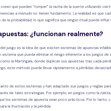
creen que pueden “romper” la racha de la suerte utilizando ciert
reencias a menudo no tienen fundamento. La realidad es que cad
e la probabilidad, lo que significa que ningún ritual puede influir
 apuestas: ¿funcionan realmente?
el juego es la idea de que existen sistemas de apuestas infalibl
 sistema que pueda eliminar el riesgo inherente a los juegos de
 como la Martingala, donde duplican sus apuestas tras cada pérd
argo, este método puede llevar rápidamente a pérdidas devastado
tanto de estos sistemas y han adaptado sus juegos y reglas para 
vés de tales estrategias. Por ejemplo, en juegos como la ruleta,
ue los sistemas de apuesta sean poco prácticos. Por lo tanto, 
ra la frustración y la pérdida.