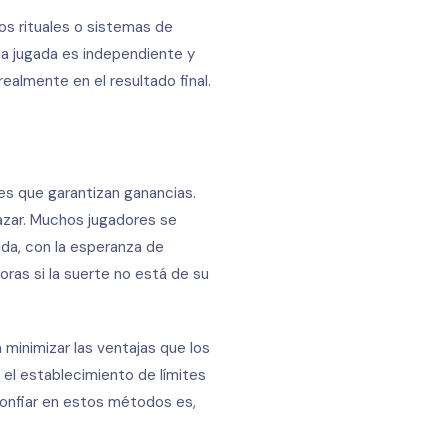
os rituales o sistemas de
a jugada es independiente y
 realmente en el resultado final.
es que garantizan ganancias.
 azar. Muchos jugadores se
ida, con la esperanza de
ras si la suerte no está de su
minimizar las ventajas que los
 el establecimiento de límites
confiar en estos métodos es,