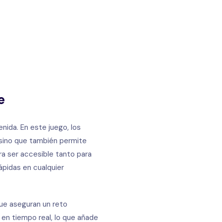
e
nida. En este juego, los
, sino que también permite
ra ser accesible tanto para
ápidas en cualquier
que aseguran un reto
en tiempo real, lo que añade