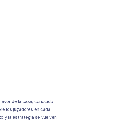
favor de la casa, conocido
re los jugadores en cada
nto y la estrategia se vuelven