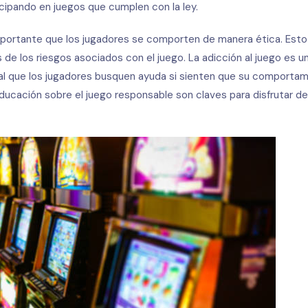
cipando en juegos que cumplen con la ley.
portante que los jugadores se comporten de manera ética. Esto s
de los riesgos asociados con el juego. La adicción al juego es u
l que los jugadores busquen ayuda si sienten que su comportami
ducación sobre el juego responsable son claves para disfrutar de